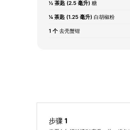
½ 茶匙 (2.5 毫升)
糖
¼ 茶匙 (1.25 毫升)
白胡椒粉
1 个
去壳蟹钳
步骤 1