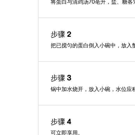
将蛋白与清鸡汤70亳升，盐、糖各
步骤 2
把已搅匀的蛋白倒入小碗中，放入
步骤 3
锅中加水烧开，放入小碗，水位应
步骤 4
可立即享用。