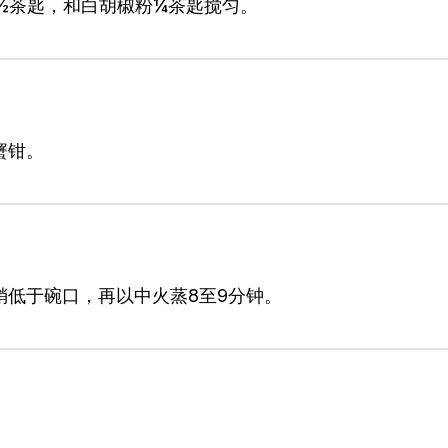
½茶匙，和白胡椒粉¼茶匙搅匀。
蟹钳。
稍低于碗口，再以中火蒸8至9分钟。