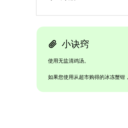
小诀窍
使用无盐清鸡汤。
如果您使用从超市购得的冰冻蟹钳