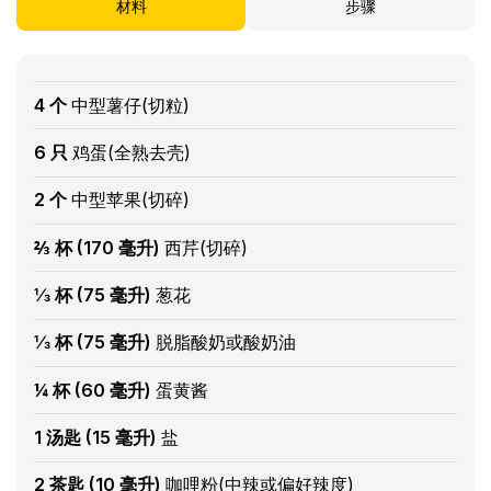
材料
步骤
4 个
中型薯仔(切粒)
6 只
鸡蛋(全熟去壳)
2 个
中型苹果(切碎)
⅔ 杯 (170 毫升)
西芹(切碎)
⅓ 杯 (75 毫升)
葱花
⅓ 杯 (75 毫升)
脱脂酸奶或酸奶油
¼ 杯 (60 毫升)
蛋黄酱
1 汤匙 (15 毫升)
盐
2 茶匙 (10 毫升)
咖哩粉(中辣或偏好辣度)