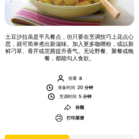
土豆沙拉虽是平凡餐点，但只要在烹调技巧上花点心
思，就可简单煮出新滋味。加入更多咖喱粉，或以新
鲜刁草、香芹或芫茜提升香气。无论野餐、聚餐或晚
餐，都能勾人食欲。
份量
8
准备时间
20 分钟
烹调时间
5 分钟
份额
打印菜谱