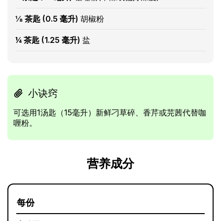
⅛ 茶匙 (0.5 毫升)
胡椒粉
¼ 茶匙 (1.25 毫升)
盐
小诀窍
可选用1汤匙（15毫升）新鲜刁草碎、香芹或芫茜代替咖
喱粉。
营养成分
每份