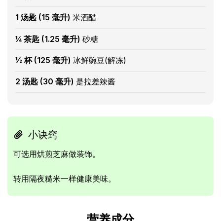
1 汤匙 (15 毫升)
米酒醋
¼ 茶匙 (1.25 毫升)
砂糖
½ 杯 (125 毫升)
冰鲜豌豆(解冻)
2 汤匙 (30 毫升)
是拉差辣酱
小诀窍
可选用烘煎芝麻做装饰。
转用隔夜糙米一样健康美味。
营养成分