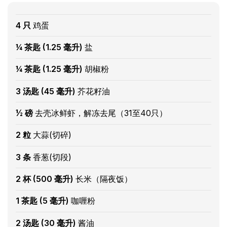
4 只
鸡蛋
¼ 茶匙 (1.25 毫升)
盐
¼ 茶匙 (1.25 毫升)
胡椒粉
3 汤匙 (45 毫升)
芥花籽油
½ 磅
去壳冰鲜虾，解冻去尾（31至40只）
2 粒
大蒜(切碎)
3 条
香葱(切段)
2 杯 (500 毫升)
长米（隔夜饭）
1 茶匙 (5 毫升)
咖喱粉
2 汤匙 (30 毫升)
酱油