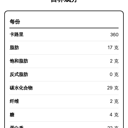
每份
卡路里
360
脂肪
17 克
饱和脂肪
2 克
反式脂肪
0 克
碳水化合物
29 克
纤维
2 克
糖
4 克
蛋白质
22 克