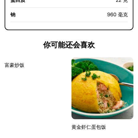
钠
960 毫克
你可能还会喜欢
富豪炒饭
黄金虾仁蛋包饭