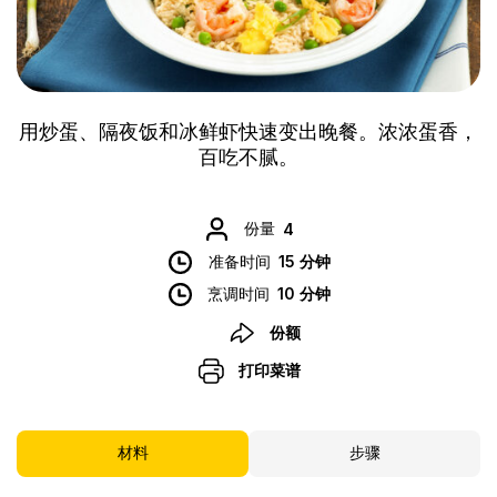
用炒蛋、隔夜饭和冰鲜虾快速变出晚餐。浓浓蛋香，
百吃不腻。
份量
4
准备时间
15 分钟
烹调时间
10 分钟
份额
打印菜谱
材料
步骤