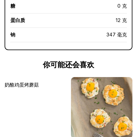
糖
0 克
蛋白质
12 克
钠
347 毫克
你可能还会喜欢
奶酪鸡蛋烤蘑菇