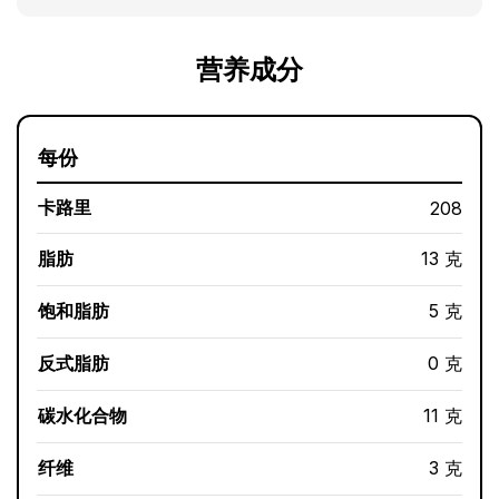
营养成分
每份
卡路里
208
脂肪
13 克
饱和脂肪
5 克
反式脂肪
0 克
碳水化合物
11 克
纤维
3 克