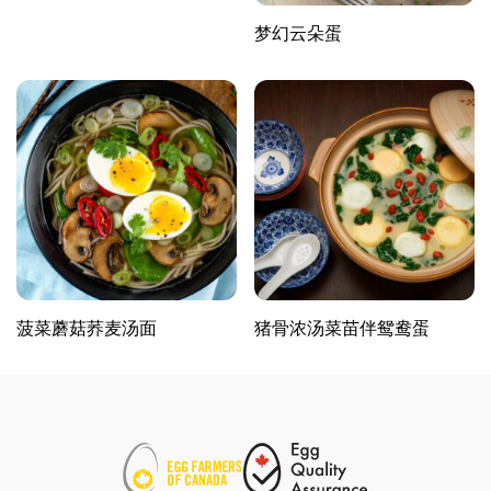
梦幻云朵蛋
菠菜蘑菇荞麦汤面
猪骨浓汤菜苗伴鸳鸯蛋