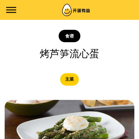
食谱
烤芦笋流心蛋
主菜