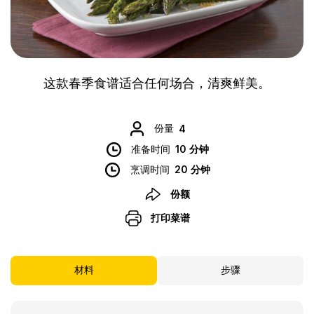
这款春季食谱适合任何场合，清爽鲜美。
份量
4
准备时间
10 分钟
烹调时间
20 分钟
份额
打印菜谱
材料
步骤